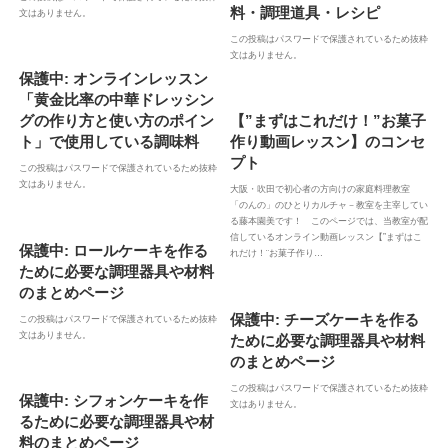
料・調理道具・レシピ
文はありません。
この投稿はパスワードで保護されているため抜粋
文はありません。
保護中: オンラインレッスン
「黄金比率の中華ドレッシン
グの作り方と使い方のポイン
【”まずはこれだけ！”お菓子
ト」で使用している調味料
作り動画レッスン】のコンセ
プト
この投稿はパスワードで保護されているため抜粋
文はありません。
大阪・吹田で初心者の方向けの家庭料理教室
「のんの」のひとりカルチャ－教室を主宰してい
る藤本園美です！ このページでは、当教室が配
信しているオンライン動画レッスン【”まずはこ
保護中: ロールケーキを作る
れだけ！¨お菓子作り…
ために必要な調理器具や材料
のまとめページ
保護中: チーズケーキを作る
この投稿はパスワードで保護されているため抜粋
文はありません。
ために必要な調理器具や材料
のまとめページ
この投稿はパスワードで保護されているため抜粋
保護中: シフォンケーキを作
文はありません。
るために必要な調理器具や材
料のまとめページ