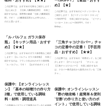
味料・おすすめ】【★★】
ー/SKIPPY」【食品・おすす
め】【★】
この記事では、おすすめの七味をご紹介します！
【はじめに】 【七味 八幡屋礒五郎】 今回ご
この記事では、おすすめのピーナッツバター を
紹介するのは、長野県の銘産「七味 八幡屋礒五
ご紹介します！ 【ピーナッツバター スキッピ
郎」です！ （八幡屋礒五郎さんが作られた、、
ー/SKIPPY】 今回ご紹介するのは、「ピーナッ
のだと思います…
ツバター スキッピー/SKIPPY」です！
&nbsp…
「ル パルフェ ガラス保存
瓶」【キッチン用品・おすす
「三角チャコ/クロバー」チャ
め】【★★】
コの定番中の定番！【手芸用
品・おすすめ】【★★】
この記事では、おすすめのガラス保存瓶をご紹介
します！ 【ル パルフェ ガラス保存瓶】 今回ご
この記事では、おすすめの「布用ボンド」をご紹
紹介するのは、フランス生まれのガラス保存瓶
介します！ 【チャコとは？】 「チャコ」は
「ル パルフェ」です！ 【おすすめポイント】
【三角チャコ/クロバー】 今回ご紹介するの
…
は、クロバー株式会社から販売されている「三角
チャ…
保護中: 【オンラインレッス
ン】「基本の味噌汁の作り方
保護中: オンラインレッスン
2種」で使用している調味
「酢の物攻略！超簡単＆便利
料・材料・調理道具
¨甘酢¨の作り方と使い方のポ
イント」で使用している調味
この投稿はパスワードで保護されているため抜粋