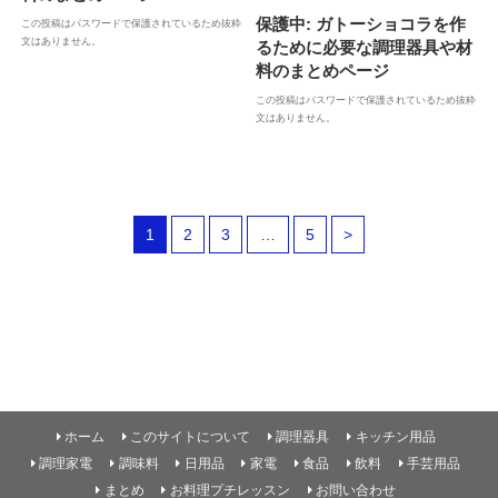
保護中: ガトーショコラを作
この投稿はパスワードで保護されているため抜粋
文はありません。
るために必要な調理器具や材
料のまとめページ
この投稿はパスワードで保護されているため抜粋
文はありません。
1
2
3
…
5
>
ホーム
このサイトについて
調理器具
キッチン用品
調理家電
調味料
日用品
家電
食品
飲料
手芸用品
まとめ
お料理プチレッスン
お問い合わせ