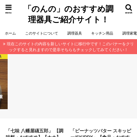
「のんの」のおすすめ調
menu
search
理器具ご紹介サイト！
ホーム
このサイトについて
調理器具
キッチン用品
調理家
現在このサイトの内容を新しいサイトに移行中です！このバナーをクリ
ックすると見れますので是非そちらもチェックしてみてください！
具
重
「七味 八幡屋礒五郎」 【調
「ピーナッツバター スキッピ