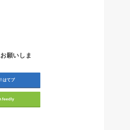
！
もお願いしま
はてブ
feedly