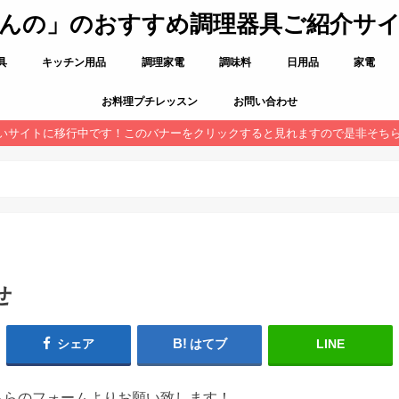
んの」のおすすめ調理器具ご紹介サ
具
キッチン用品
調理家電
調味料
日用品
家電
お料理プチレッスン
お問い合わせ
いサイトに移行中です！このバナーをクリックすると見れますので是非そち
せ
シェア
はてブ
LINE
ちらのフォームよりお願い致します！