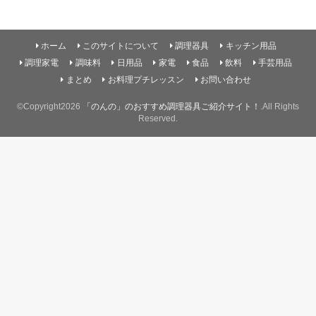
ホーム
このサイトについて
調理器具
キッチン用品
調理家電
調味料
日用品
家電
食品
飲料
手芸用品
まとめ
お料理プチレッスン
お問い合わせ
©Copyright2026
「のんの」のおすすめ調理器具ご紹介サイト！
.All Rights
Reserved.