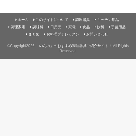
ホーム
このサイトについて
調理器具
キッチン用品
調理家電
調味料
日用品
家電
食品
飲料
手芸用品
まとめ
お料理プチレッスン
お問い合わせ
©Copyright2026
「のんの」のおすすめ調理器具ご紹介サイト！
.All Rights
Reserved.