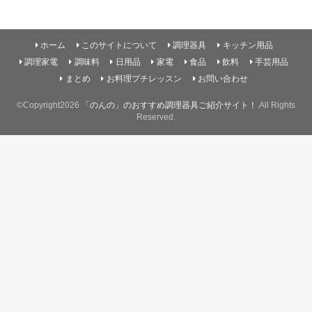
ホーム
このサイトについて
調理器具
キッチン用品
調理家電
調味料
日用品
家電
食品
飲料
手芸用品
まとめ
お料理プチレッスン
お問い合わせ
©Copyright2026
「のんの」のおすすめ調理器具ご紹介サイト！
.All Rights
Reserved.